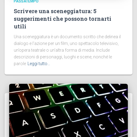
PASSATEMPO
Scrivere una sceneggiatura: 5
suggerimenti che possono tornarti
utili
Una sceneggiatura è un documento scritto che delinea il
dialogo e l’azione per un film, uno spettacolo televisivo,
un’opera teatrale o un’altra forma di media. Include
descrizioni di personaggi, luoghi e scene, nonché le
parole
Leggi tutto…