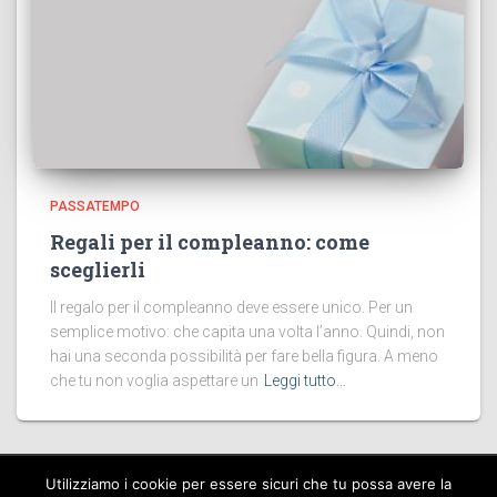
PASSATEMPO
Regali per il compleanno: come
sceglierli
Il regalo per il compleanno deve essere unico. Per un
semplice motivo: che capita una volta l’anno. Quindi, non
hai una seconda possibilità per fare bella figura. A meno
che tu non voglia aspettare un
Leggi tutto…
Utilizziamo i cookie per essere sicuri che tu possa avere la