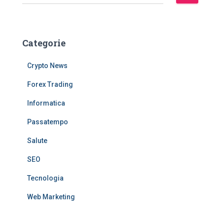
i
c
e
r
Categorie
c
a
Crypto News
p
e
Forex Trading
r
:
Informatica
Passatempo
Salute
SEO
Tecnologia
Web Marketing