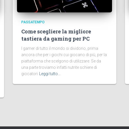
PASSATEMPO
Come scegliere la migliore
tastiera da gaming per PC
I gamer di tutto il mondo si dividono, prima
ancora che per i giochi cui giocano di più, per la
piattaforma che scelgono di utilizzare. Se da
una parte troviamo infatti nutrite schiere di
giocatori
Leggi tutto…