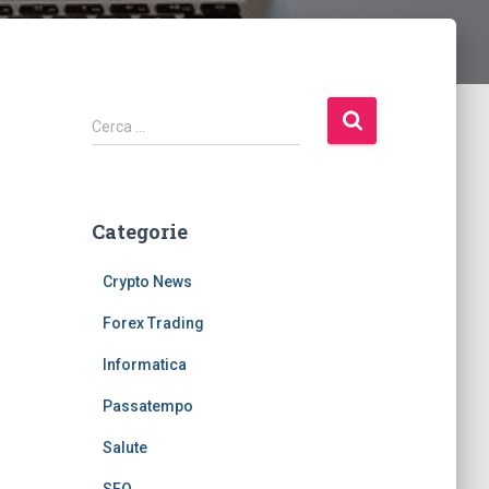
R
Cerca …
i
c
e
r
Categorie
c
a
Crypto News
p
e
Forex Trading
r
:
Informatica
Passatempo
Salute