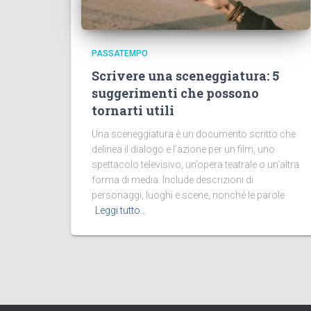
PASSATEMPO
Scrivere una sceneggiatura: 5
suggerimenti che possono
tornarti utili
Una sceneggiatura è un documento scritto che
delinea il dialogo e l’azione per un film, uno
spettacolo televisivo, un’opera teatrale o un’altra
forma di media. Include descrizioni di
personaggi, luoghi e scene, nonché le parole
Leggi tutto…